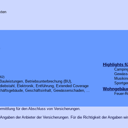
kten
n
Highlights f
Camping
Gewässe
162)
Musikin
Bauleistungen, Betriebsunterbrechung (BU),
Sportge
iebstahl, Elektronik, Entführung, Extended Coverage
Wohngebäu
chäftsgebäude, Geschäftsinhalt, Gewässerschaden, ...
Feuer-R
rmittlung für den Abschluss von Versicherungen.
ngaben der Anbieter der Versicherungen. Für die Richtigkeit der Angaben wi