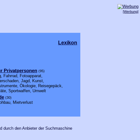
[Werbung]
Lexikon
ür Privatpersonen
(95)
, Fahrrad, Fotoapparat,
rschaden, Jagd, Kunst,
strumente, Ökologie, Reisegepäck,
räte, Sportwaffen, Umwelt
de
(30)
ohbau, Mietverlust
rd durch den Anbieter der Suchmaschine