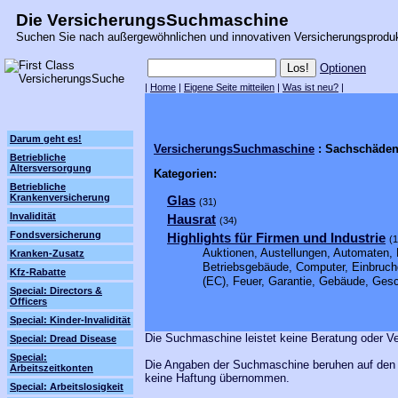
Die VersicherungsSuchmaschine
Suchen Sie nach außergewöhnlichen und innovativen Versicherungsprodu
Optionen
|
Home
|
Eigene Seite mitteilen
|
Was ist neu?
|
Darum geht es!
VersicherungsSuchmaschine
: Sachschäde
Betriebliche
Altersversorgung
Kategorien:
Betriebliche
Krankenversicherung
Glas
(31)
Invalidität
Hausrat
(34)
Fondsversicherung
Highlights für Firmen und Industrie
(
Auktionen, Austellungen, Automaten, 
Kranken-Zusatz
Betriebsgebäude, Computer, Einbruchd
Kfz-Rabatte
(EC), Feuer, Garantie, Gebäude, Ges
Special: Directors &
Officers
Special: Kinder-Invalidität
Die Suchmaschine leistet keine Beratung oder Ve
Special: Dread Disease
Special:
Die Angaben der Suchmaschine beruhen auf den A
Arbeitszeitkonten
keine Haftung übernommen.
Special: Arbeitslosigkeit