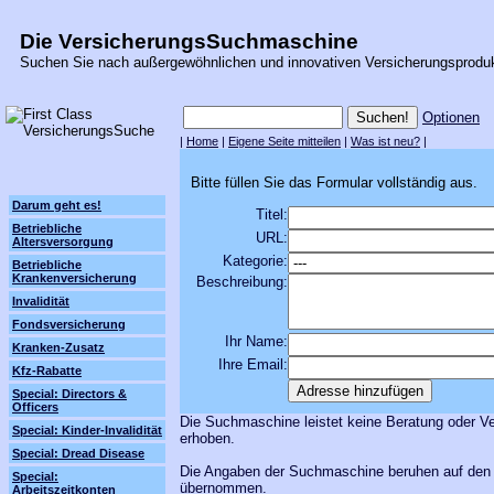
Die VersicherungsSuchmaschine
Suchen Sie nach außergewöhnlichen und innovativen Versicherungsprodu
Optionen
|
Home
|
Eigene Seite mitteilen
|
Was ist neu?
|
Bitte füllen Sie das Formular vollständig aus.
Darum geht es!
Titel:
Betriebliche
URL:
Altersversorgung
Kategorie:
Betriebliche
Krankenversicherung
Beschreibung:
Invalidität
Fondsversicherung
Ihr Name:
Kranken-Zusatz
Ihre Email:
Kfz-Rabatte
Special: Directors &
Officers
Die Suchmaschine leistet keine Beratung oder Ve
Special: Kinder-Invalidität
erhoben.
Special: Dread Disease
Die Angaben der Suchmaschine beruhen auf den A
Special:
übernommen.
Arbeitszeitkonten