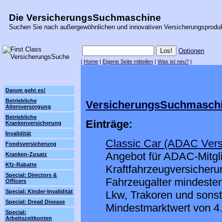
Die VersicherungsSuchmaschine
Suchen Sie nach außergewöhnlichen und innovativen Versicherungsprodu
Optionen
|
Home
|
Eigene Seite mitteilen
|
Was ist neu?
|
Darum geht es!
Betriebliche
VersicherungsSuchmasch
Altersversorgung
Betriebliche
Einträge:
Krankenversicherung
Invalidität
Classic Car (ADAC Vers
Fondsversicherung
Angebot für ADAC-Mitgli
Kranken-Zusatz
Kfz-Rabatte
Kraftfahrzeugversicherun
Special: Directors &
Fahrzeugalter mindesten
Officers
Special: Kinder-Invalidität
Lkw, Trakoren und sonst
Special: Dread Disease
Mindestmarktwert von 4.
Special:
Arbeitszeitkonten