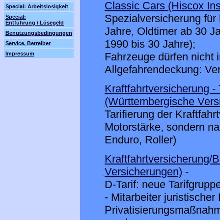
Classic Cars (Hiscox In
Special: Arbeitslosigkeit
Spezialversicherung fü
Special:
Entführung / Lösegeld
Jahre, Oldtimer ab 30 J
Benutzungsbedingungen
1990 bis 30 Jahre);
Service, Betreiber
Fahrzeuge dürfen nicht 
Impressum
Allgefahrendeckung: Versi
Kraftfahrtversicherung - 
(Württembergische Vers
Tarifierung der Kraftfah
Motorstärke, sondern nac
Enduro, Roller)
Kraftfahrtversicherung
Versicherungen)
-
D-Tarif: neue Tarifgruppe
- Mitarbeiter juristisch
Privatisierungsmaßnahme